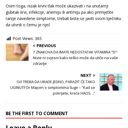
Osim toga, nizak krvni tlak može ukazivati i na unutarnji
gubitak krvi, infekcije, anemiju ili aritmiju pa ako primijetite
ranije navedene simptome, trebali biste se javiti svom liječniku
da utvrdi o čemu je riječ
Post Views:
365
PREVIOUS
7 ZNAKOVA DA IMATE NEDOSTATAK VITAMINA “D”:
Niste ni svjesni kako teško može da utiče na vaše
zdravlje
NEXT
SVI TREBA DA URADE JEDNO, PARAZIT ĆE TAKO
UGINUTI! Dr Majcen o simptomima šuge – “Kad se
pokrijete, kreće HAOS…”
BE THE FIRST TO COMMENT
Leave a Reply