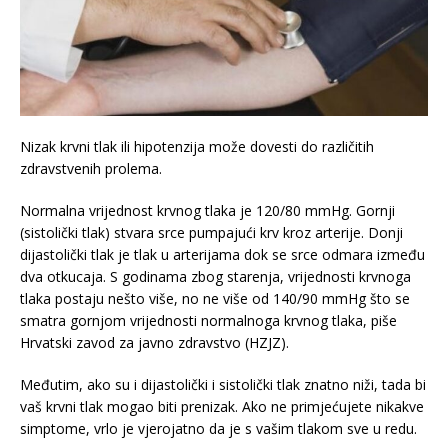
Nizak krvni tlak ili hipotenzija može dovesti do različitih
zdravstvenih prolema.
Normalna vrijednost krvnog tlaka je 120/80 mmHg. Gornji
(sistolički tlak) stvara srce pumpajući krv kroz arterije. Donji
dijastolički tlak je tlak u arterijama dok se srce odmara između
dva otkucaja. S godinama zbog starenja, vrijednosti krvnoga
tlaka postaju nešto više, no ne više od 140/90 mmHg što se
smatra gornjom vrijednosti normalnoga krvnog tlaka, piše
Hrvatski zavod za javno zdravstvo (HZJZ).
Međutim, ako su i dijastolički i sistolički tlak znatno niži, tada bi
vaš krvni tlak mogao biti prenizak. Ako ne primjećujete nikakve
simptome, vrlo je vjerojatno da je s vašim tlakom sve u redu.