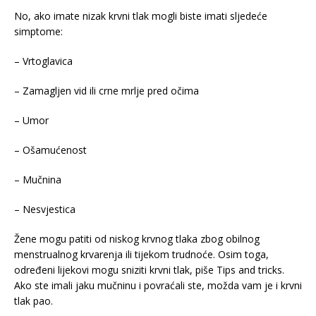
No, ako imate nizak krvni tlak mogli biste imati sljedeće
simptome:
– Vrtoglavica
– Zamagljen vid ili crne mrlje pred očima
– Umor
– Ošamućenost
– Mučnina
– Nesvjestica
Žene mogu patiti od niskog krvnog tlaka zbog obilnog
menstrualnog krvarenja ili tijekom trudnoće. Osim toga,
određeni lijekovi mogu sniziti krvni tlak, piše Tips and tricks.
Ako ste imali jaku mučninu i povraćali ste, možda vam je i krvni
tlak pao.